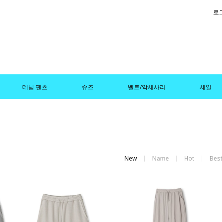
로
데님 팬츠
슈즈
벨트/악세사리
세일
New
Name
Hot
Bes