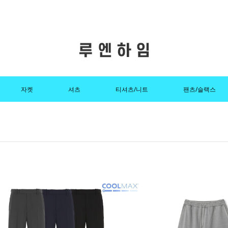
자켓
셔츠
티셔츠/니트
팬츠/슬랙스