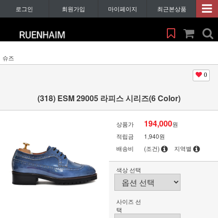
로그인
회원가입
마이페이지
최근본상품
슈즈
0
(318) ESM 29005 라피스 시리즈(6 Color)
194,000
상품가
원
적립금
1,940원
배송비
(조건)
지역별
색상 선택
사이즈 선
택