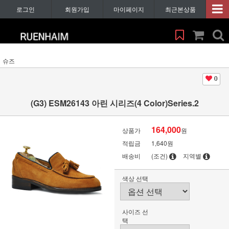
로그인
회원가입
마이페이지
최근본상품
슈즈
0
(G3) ESM26143 아린 시리즈(4 Color)Series.2
164,000
상품가
원
적립금
1,640원
배송비
(조건)
지역별
색상 선택
사이즈 선
택