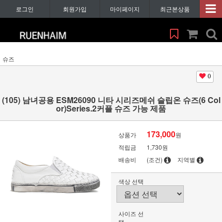
로그인
회원가입
마이페이지
최근본상품
슈즈
0
(105) 남녀공용 ESM26090 니타 시리즈메쉬 슬립온 슈즈(6 Col
or)Series.2커플 슈즈 가능 제품
173,000
상품가
원
적립금
1,730원
배송비
(조건)
지역별
색상 선택
사이즈 선
택