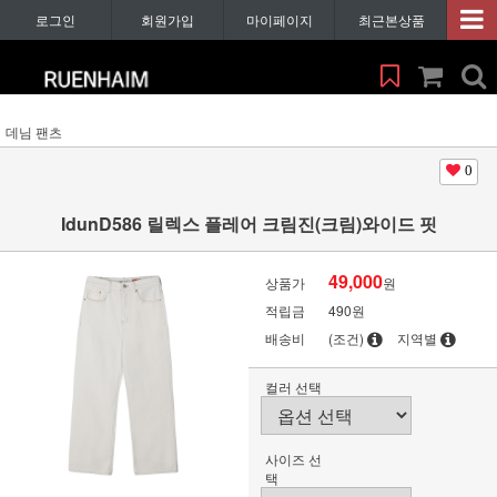
로그인
회원가입
마이페이지
최근본상품
데님 팬츠
0
IdunD586 릴렉스 플레어 크림진(크림)와이드 핏
49,000
상품가
원
적립금
490원
배송비
(조건)
지역별
컬러 선택
사이즈 선
택