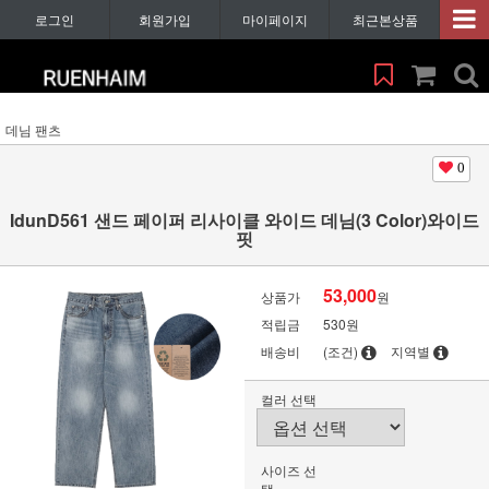
로그인
회원가입
마이페이지
최근본상품
데님 팬츠
0
IdunD561 샌드 페이퍼 리사이클 와이드 데님(3 Color)와이드
핏
53,000
상품가
원
적립금
530원
배송비
(조건)
지역별
컬러 선택
사이즈 선
택